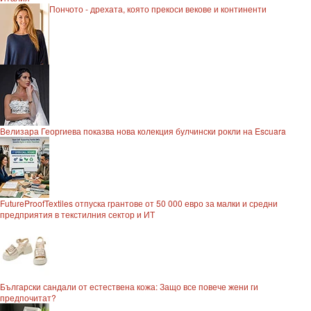
Пончото - дрехата, която прекоси векове и континенти
Велизара Георгиева показва нова колекция булчински рокли на Escuara
FutureProofTextiles отпуска грантове от 50 000 евро за малки и средни
предприятия в текстилния сектор и ИТ
Български сандали от естествена кожа: Защо все повече жени ги
предпочитат?