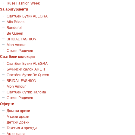
Ruse Fashion Week
За абитуриенти
Сватбен Бутик ALEGRA
Alfa Brides
Banderol
Be Queen
BRIDAL FASHION
Mon Amour
Стоян Радичев
Сватбени колекции
Сватбен Бутик ALEGRA
Бучински салон ARETI
Сватбен бутик Be Queen
BRIDAL FASHION
Mon Amour
Сватбен бутик Палома
Стоян Радичев
Оферти
Дамски дрехи
Мъжки дрехи
Детски дрехи
Текстил и прежди
Аксесоари