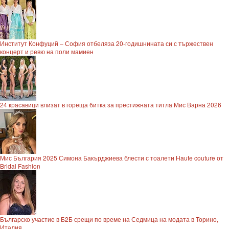
Институт Конфуций – София отбеляза 20-годишнината си с тържествен
концерт и ревю на поли мамиен
24 красавици влизат в гореща битка за престижната титла Мис Варна 2026
Мис България 2025 Симона Бакърджиева блести с тоалети Haute couture от
Bridal Fashion
Българско участие в Б2Б срещи по време на Седмица на модата в Торино,
Италия