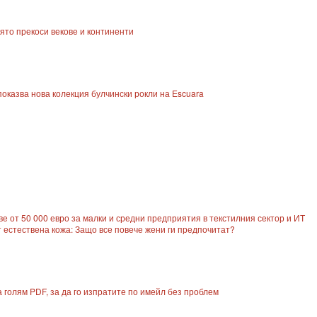
оято прекоси векове и континенти
оказва нова колекция булчински рокли на Escuara
ове от 50 000 евро за малки и средни предприятия в текстилния сектор и ИТ
 естествена кожа: Защо все повече жени ги предпочитат?
голям PDF, за да го изпратите по имейл без проблем