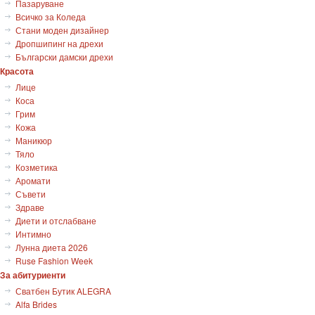
Пазаруване
Всичко за Коледа
Стани моден дизайнер
Дропшипинг на дрехи
Български дамски дрехи
Красота
Лице
Коса
Грим
Кожа
Маникюр
Тяло
Козметика
Аромати
Съвети
Здраве
Диети и отслабване
Интимно
Лунна диета 2026
Ruse Fashion Week
За абитуриенти
Сватбен Бутик ALEGRA
Alfa Brides