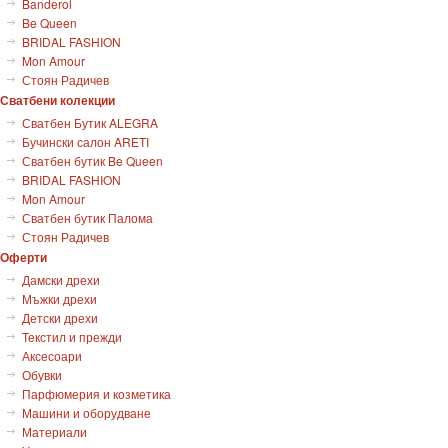
Banderol
Be Queen
BRIDAL FASHION
Mon Amour
Стоян Радичев
Сватбени колекции
Сватбен Бутик ALEGRA
Бучински салон ARETI
Сватбен бутик Be Queen
BRIDAL FASHION
Mon Amour
Сватбен бутик Палома
Стоян Радичев
Оферти
Дамски дрехи
Мъжки дрехи
Детски дрехи
Текстил и прежди
Аксесоари
Обувки
Парфюмерия и козметика
Машини и оборудване
Материали