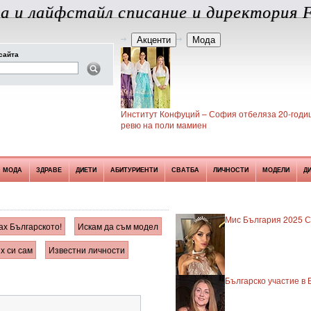
а и лайфстайл списание и директория F
Акценти
Мода
сайта
Институт Конфуций – София отбеляза 20-годиш
ревю на поли мамиен
МОДА
ЗДРАВЕ
ДИЕТИ
АБИТУРИЕНТИ
СВАТБА
ЛИЧНОСТИ
МОДЕЛИ
Д
Мис България 2025 Си
ах Българското!
Искам да съм модел
х си сам
Известни личности
Българско участие в