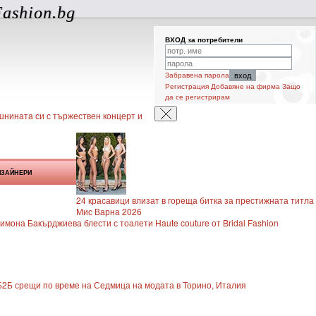
ashion.bg
ВХОД за потребители
Забравена парола
Регистрация
Добавяне на фирма
Защо
да се регистрирам
нината си с тържествен концерт и
ИЗАЙНЕРИ
24 красавици влизат в гореща битка за престижната титла
Мис Варна 2026
мона Бакърджиева блести с тоалети Haute couture от Bridal Fashion
 Б2Б срещи по време на Седмица на модата в Торино, Италия