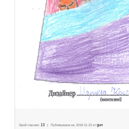
13
gun
Брой гласове:
| Публикувана на: 2018-11-23 от