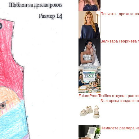
Пончото - дрехата, к
Велизара Георгиева п
FutureProofTextiles отпуска грант
Български сандали от
Намалете размера на 