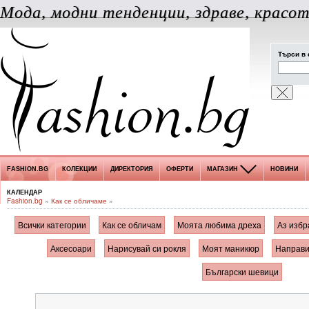
Мода, модни тенденции, здраве, красот
Търси в 
FASHION.BG
КОЛЕКЦИИ
ДИРЕКТОРИЯ
ОФЕРТИ
МАГАЗИН
НОВИНИ
КАЛЕНДАР
Fashion.bg
»
Как се обличаме
»
Всички категории
Как се обличам
Моята любима дреха
Аз избр
Аксесоари
Нарисувай си рокля
Моят маникюр
Направи
Български шевици