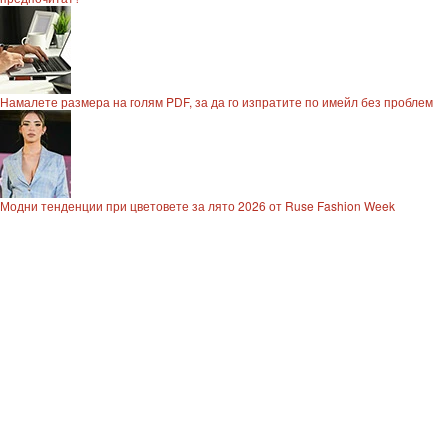
Намалете размера на голям PDF, за да го изпратите по имейл без проблем
Модни тенденции при цветовете за лято 2026 от Ruse Fashion Week