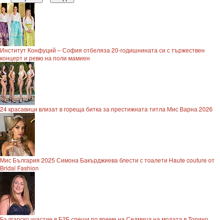
Институт Конфуций – София отбеляза 20-годишнината си с тържествен
концерт и ревю на поли мамиен
24 красавици влизат в гореща битка за престижната титла Мис Варна 2026
Мис България 2025 Симона Бакърджиева блести с тоалети Haute couture от
Bridal Fashion
Българско участие в Б2Б срещи по време на Седмица на модата в Торино,