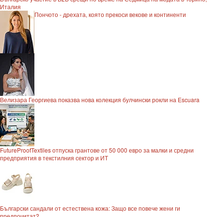
Италия
Пончото - дрехата, която прекоси векове и континенти
Велизара Георгиева показва нова колекция булчински рокли на Escuara
FutureProofTextiles отпуска грантове от 50 000 евро за малки и средни
предприятия в текстилния сектор и ИТ
Български сандали от естествена кожа: Защо все повече жени ги
предпочитат?