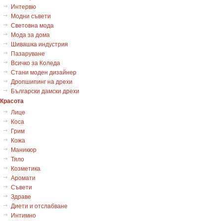
Интервю
Модни съвети
Световна мода
Мода за дома
Шивашка индустрия
Пазаруване
Всичко за Коледа
Стани моден дизайнер
Дропшипинг на дрехи
Български дамски дрехи
Красота
Лице
Коса
Грим
Кожа
Маникюр
Тяло
Козметика
Аромати
Съвети
Здраве
Диети и отслабване
Интимно