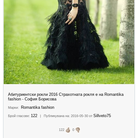
Абитуриентски рокли 2016 Страхотната рокля е на Romantika
fashion - София Борисова
Romantika fashion
Марки:
122
Sillveto75
Брой гласове:
| Публикувана на: 2016-05-30 от
122
0