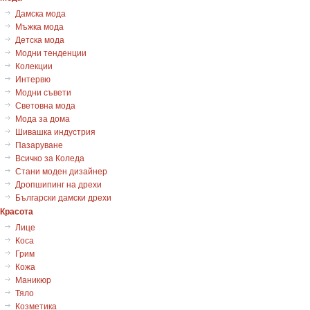
Дамска мода
Мъжка мода
Детска мода
Модни тенденции
Колекции
Интервю
Модни съвети
Световна мода
Мода за дома
Шивашка индустрия
Пазаруване
Всичко за Коледа
Стани моден дизайнер
Дропшипинг на дрехи
Български дамски дрехи
Красота
Лице
Коса
Грим
Кожа
Маникюр
Тяло
Козметика