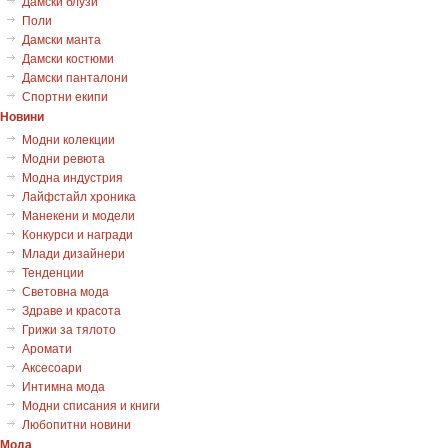
Дамски блузи
Поли
Дамски манта
Дамски костюми
Дамски панталони
Спортни екипи
Новини
Модни колекции
Модни ревюта
Модна индустрия
Лайфстайл хроника
Манекени и модели
Конкурси и награди
Млади дизайнери
Тенденции
Световна мода
Здраве и красота
Грижи за тялото
Аромати
Аксесоари
Интимна мода
Модни списания и книги
Любопитни новини
Мода