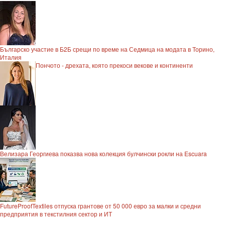
Българско участие в Б2Б срещи по време на Седмица на модата в Торино,
Италия
Пончото - дрехата, която прекоси векове и континенти
Велизара Георгиева показва нова колекция булчински рокли на Escuara
FutureProofTextiles отпуска грантове от 50 000 евро за малки и средни
предприятия в текстилния сектор и ИТ