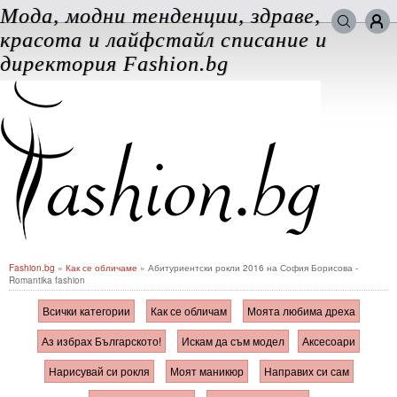
Мода, модни тенденции, здраве,
Търси в сайта
красота и лайфстайл списание и
ВХОД за потребители
директория Fashion.bg
Забравена парола
Регистрация
Добавяне на фирма
Защо
да се регистрирам
Fashion.bg
»
Как се обличаме
» Абитуриентски рокли 2016 на София Борисова -
Romantika fashion
Всички категории
Как се обличам
Моята любима дреха
Аз избрах Българското!
Искам да съм модел
Аксесоари
Нарисувай си рокля
Моят маникюр
Направих си сам