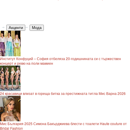
Акценти
Мода
Институт Конфуций – София отбеляза 20-годишнината си с тържествен
концерт и ревю на поли мамиен
24 красавици влизат в гореща битка за престижната титла Мис Варна 2026
Мис България 2025 Симона Бакърджиева блести с тоалети Haute couture от
Bridal Fashion