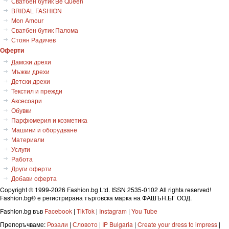
Сватбен бутик Be Queen
BRIDAL FASHION
Mon Amour
Сватбен бутик Палома
Стоян Радичев
Оферти
Дамски дрехи
Мъжки дрехи
Детски дрехи
Текстил и прежди
Аксесоари
Обувки
Парфюмерия и козметика
Машини и оборудване
Материали
Услуги
Работа
Други оферти
Добави оферта
Copyright © 1999-2026 Fashion.bg Ltd. ISSN 2535-0102 All rights reserved!
Fashion.bg
®
е регистрирана търговска марка на ФАШЪН.БГ ООД.
Fashion.bg във
Facebook
|
TikTok
|
Instagram
|
You Tube
Препоръчваме:
Розали
|
Словото
|
IP Bulgaria
|
Create your dress to impress
|