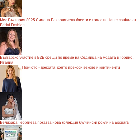
Мис България 2025 Симона Бакърджиева блести с тоалети Haute couture от
Bridal Fashion
Българско участие в Б2Б срещи по време на Седмица на модата в Торино,
Италия
Пончото - дрехата, която прекоси векове и континенти
Велизара Георгиева показва нова колекция булчински рокли на Escuara