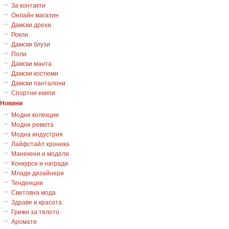
За контакти
Онлайн магазин
Дамски дрехи
Рокли
Дамски блузи
Поли
Дамски манта
Дамски костюми
Дамски панталони
Спортни екипи
Новини
Модни колекции
Модни ревюта
Модна индустрия
Лайфстайл хроника
Манекени и модели
Конкурси и награди
Млади дизайнери
Тенденции
Световна мода
Здраве и красота
Грижи за тялото
Аромати