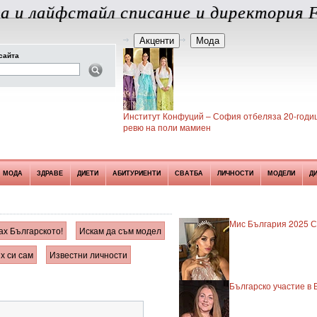
а и лайфстайл списание и директория F
Акценти
Мода
сайта
Институт Конфуций – София отбеляза 20-годиш
ревю на поли мамиен
МОДА
ЗДРАВЕ
ДИЕТИ
АБИТУРИЕНТИ
СВАТБА
ЛИЧНОСТИ
МОДЕЛИ
Д
Мис България 2025 Си
ах Българското!
Искам да съм модел
х си сам
Известни личности
Българско участие в