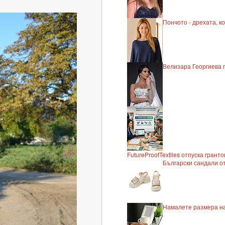
Пончото - дрехата, к
Велизара Георгиева п
FutureProofTextiles отпуска грант
Български сандали от
Намалете размера на 