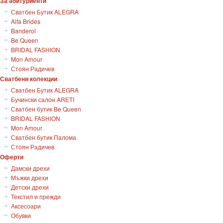
За абитуриенти
Сватбен Бутик ALEGRA
Alfa Brides
Banderol
Be Queen
BRIDAL FASHION
Mon Amour
Стоян Радичев
Сватбени колекции
Сватбен Бутик ALEGRA
Бучински салон ARETI
Сватбен бутик Be Queen
BRIDAL FASHION
Mon Amour
Сватбен бутик Палома
Стоян Радичев
Оферти
Дамски дрехи
Мъжки дрехи
Детски дрехи
Текстил и прежди
Аксесоари
Обувки