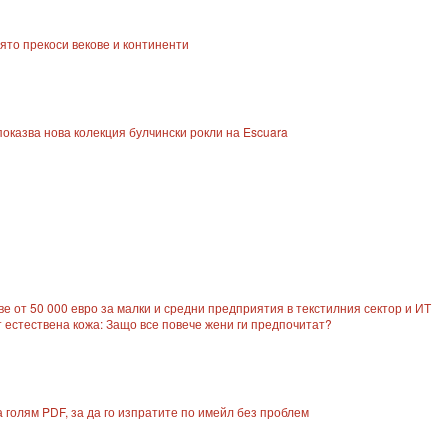
оято прекоси векове и континенти
оказва нова колекция булчински рокли на Escuara
ове от 50 000 евро за малки и средни предприятия в текстилния сектор и ИТ
 естествена кожа: Защо все повече жени ги предпочитат?
голям PDF, за да го изпратите по имейл без проблем