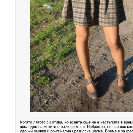
Kогато лятото си отива, но есента още не е настъпила е врем
последно на меките слънчеви лъчи. Небрежен, но все пак кок
удобни обувки и оригинална бразилска шапка. Време е за фе