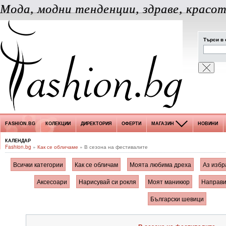
Мода, модни тенденции, здраве, красот
Търси в 
FASHION.BG
КОЛЕКЦИИ
ДИРЕКТОРИЯ
ОФЕРТИ
МАГАЗИН
НОВИНИ
КАЛЕНДАР
Fashion.bg
»
Как се обличаме
» В сезона на фестивалите
Всички категории
Как се обличам
Моята любима дреха
Аз избр
Аксесоари
Нарисувай си рокля
Моят маникюр
Направи
Български шевици