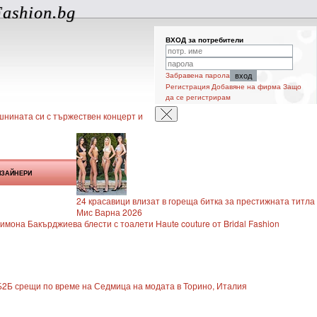
ashion.bg
ВХОД за потребители
Забравена парола
Регистрация
Добавяне на фирма
Защо
да се регистрирам
нината си с тържествен концерт и
ИЗАЙНЕРИ
24 красавици влизат в гореща битка за престижната титла
Мис Варна 2026
мона Бакърджиева блести с тоалети Haute couture от Bridal Fashion
 Б2Б срещи по време на Седмица на модата в Торино, Италия