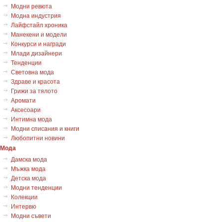
Модни ревюта
Модна индустрия
Лайфстайл хроника
Манекени и модели
Конкурси и награди
Млади дизайнери
Тенденции
Световна мода
Здраве и красота
Грижи за тялото
Аромати
Аксесоари
Интимна мода
Модни списания и книги
Любопитни новини
Мода
Дамска мода
Мъжка мода
Детска мода
Модни тенденции
Колекции
Интервю
Модни съвети